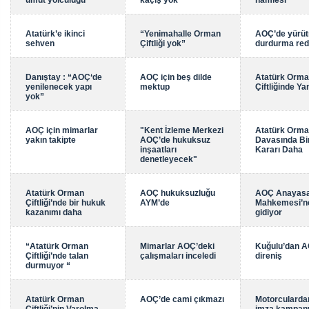
umut yolculuğu
kaçış yok”
hamlesi
Atatürk’e ikinci
“Yenimahalle Orman
AOÇ’de yürü
sehven
Çiftliği yok”
durdurma red
Danıştay : “AOÇ‘de
AOÇ için beş dilde
Atatürk Orm
yenilenecek yapı
mektup
Çiftliğinde Ya
yok”
AOÇ için mimarlar
"Kent İzleme Merkezi
Atatürk Orman
yakın takipte
AOÇ’de hukuksuz
Davasında B
inşaatları
Kararı Daha
denetleyecek"
Atatürk Orman
AOÇ hukuksuzluğu
AOÇ Anayas
Çiftliği’nde bir hukuk
AYM’de
Mahkemesi’n
kazanımı daha
gidiyor
“Atatürk Orman
Mimarlar AOÇ’deki
Kuğulu’dan 
Çiftliği’nde talan
çalışmaları inceledi
direniş
durmuyor “
Atatürk Orman
AOÇ’de cami çıkmazı
Motorculard