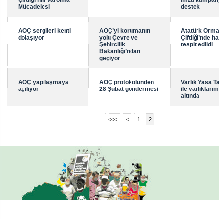
Çiftliği’nin Varolma
imza kampan
Mücadelesi
destek
AOÇ sergileri kenti
AOÇ’yi korumanın
Atatürk Orm
dolaşıyor
yolu Çevre ve
Çiftliği’nde h
Şehircilik
tespit edildi
Bakanlığı’ndan
geçiyor
AOÇ yapılaşmaya
AOÇ protokolünden
Varlık Yasa Ta
açılıyor
28 Şubat göndermesi
ile varlıklarım
altında
<<<
<
1
2