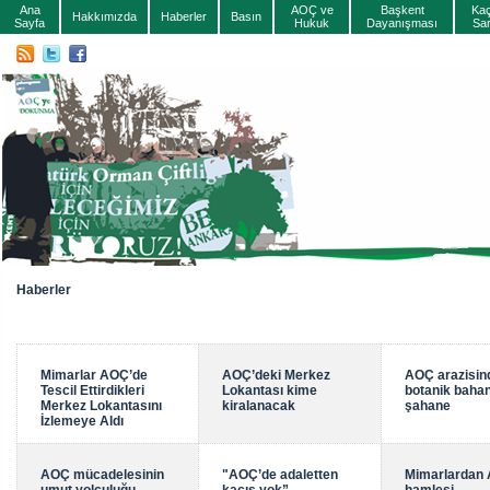
Ana
AOÇ ve
Başkent
Ka
Hakkımızda
Haberler
Basın
Sayfa
Hukuk
Dayanışması
Sa
Haberler
Mimarlar AOÇ’de
AOÇ’deki Merkez
AOÇ arazisin
Tescil Ettirdikleri
Lokantası kime
botanik bahan
Merkez Lokantasını
kiralanacak
şahane
İzlemeye Aldı
AOÇ mücadelesinin
"AOÇ’de adaletten
Mimarlardan