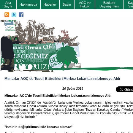
Ana
AOÇ ve
Başkent
Ka
Hakkımızda
Haberler
Basın
Sayfa
Hukuk
Dayanışması
Sa
Mimarlar AOÇ’de Tescil Ettirdikleri Merkez Lokantasını İzlemeye Aldı
16 Şubat 2015
Mimarlar AOÇ'de Tescil Ettirdikleri Merkez Lokantasını İzlemeye Aldı
Atatürk Orman Çiftliği'nde Atatürk'ün kullandığı Merkez Lokantasının işletmesi için yapıla
sonra Mimarlar Odası Ankara Şubesi ,ihaleyi alan firmanın Genel Müdürü ile görüştü. Tele
görüşmeyi yapan Mimarlar Odası Ankara Şube Başkanı Tezcan Karakuş Candan "Merke
taşıdığı değerlerle kültürel mirastır, işletmenin Genel Müdürü'ne bu konuda bilgi verdik v
izleyeceğimizi belirttik "
"isminin değiştirilmesi söz konusu olamaz"