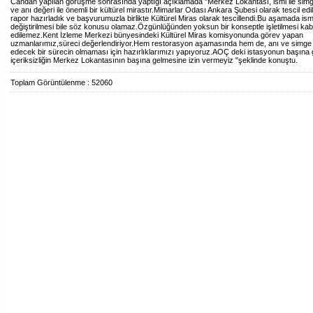
Candan yapılan görüşme sonrasında yaptığı açıklamada "Merkez Lokantası, ismi ile simg
ve anı değeri ile önemli bir kültürel mirastır.Mimarlar Odası Ankara Şubesi olarak tescil edi
rapor hazırladık ve başvurumuzla birlikte Kültürel Miras olarak tescillendi.Bu aşamada ism
değiştirilmesi bile söz konusu olamaz.Özgünlüğünden yoksun bir konseptle işletilmesi kab
edilemez.Kent İzleme Merkezi bünyesindeki Kültürel Miras komisyonunda görev yapan
uzmanlarımız,süreci değerlendiriyor.Hem restorasyon aşamasında hem de, anı ve simge 
edecek bir sürecin olmaması için hazırlıklarımızı yapıyoruz.AOÇ deki istasyonun başına 
içeriksizliğin Merkez Lokantasının başına gelmesine izin vermeyiz "şeklinde konuştu.
Toplam Görüntülenme : 52060