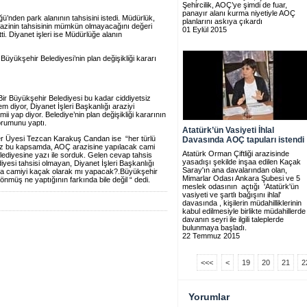
Şehircilik, AOÇ’ye şimdi de fuar,
panayır alanı kurma niyetiyle AOÇ
’nden park alanının tahsisini istedi. Müdürlük,
planlarını askıya çıkardı
arazinin tahsisinin mümkün olmayacağını değeri
01 Eylül 2015
etti. Diyanet işleri ise Müdürlüğe alanın
üyükşehir Belediyesi’nin plan değişikliği kararı
ir Büyükşehir Belediyesi bu kadar ciddiyetsiz
diyor, Diyanet İşleri Başkanlığı araziyi
 yap diyor. Belediye’nin plan değişikliği kararının
yorumunu yaptı.
Atatürk’ün Vasiyeti İhlal
r Üyesi Tezcan Karakuş Candan ise “her türlü
Davasında AOÇ tapuları istendi
z bu kapsamda, AOÇ arazisine yapılacak cami
Atatürk Orman Çiftliği arazisinde
lediyesine yazı ile sorduk. Gelen cevap tahsis
yasadışı şekilde inşaa edilen Kaçak
yesi tahsisi olmayan, Diyanet İşleri Başkanlığı
Saray'ın ana davalarından olan,
na camiyi kaçak olarak mı yapacak?.Büyükşehir
Mimarlar Odası Ankara Şubesi ve 5
dönmüş ne yaptığının farkında bile değil “ dedi.
meslek odasının açtığı 'Atatürk'ün
vasiyeti ve şartlı bağışını ihlal'
davasında , kişilerin müdahilliklerinin
kabul edilmesiyle birlikte müdahillerde 
davanın seyri ile ilgili taleplerde
bulunmaya başladı.
22 Temmuz 2015
<<<
<
19
20
21
2
Yorumlar