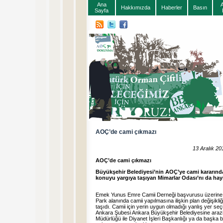
Ana
Hakkımızda
Haberler
Basın
Sayfa
AOÇ’de cami çıkmazı
13 Aralık 20
AOÇ’de cami çıkmazı
Büyükşehir Belediyesi’nin AOÇ’ye cami kararından
konuyu yargıya taşıyan Mimarlar Odası’nı da ha
Emek Yunus Emre Camii Derneği başvurusu üzerine 
Park alanında camii yapılmasına ilişkin plan değişikli
taşıdı. Camii için yerin uygun olmadığı yanlış yer se
Ankara Şubesi Ankara Büyükşehir Belediyesine arazi
Müdürlüğü ile Diyanet İşleri Başkanlığı ya da başka b