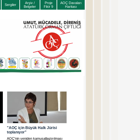
Arşiv /
Proje
AOÇ Davaları
Sergiler
Belgeler
Fikir 9
Haritası
"AOÇ için Büyük Halk Jürisi
toplanıyor"
AOÇ'nin yeniden kamusallaştırılması