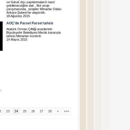
ve hukuk dışı yapılanmaların nasıl
şekilleneceğine dair , fikir proje
yarışmasında, projeler Mimarlar Odası
Ankara Şubesi’ne ulaştırıldı.
18 Ağustos 2015
AOÇ’de Parsel Parsel tahsis
Atatürk Orman Çiftliği arazilerinin
Büyükşehir Belediyesi Meclis kararıyla
tahsisi Mimarları kızdırdı.
14 Mayıs 2015
,
2
23
24
25
26
27
28
>
>>>