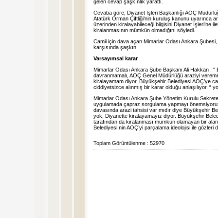
gelen cevap şaşkınlık yarattı.
Cevaba göre; Diyanet İşleri Başkanlığı AOÇ Müdürlüğü
Atatürk Orman Çiftliği’nin kuruluş kanunu uyarınca 
üzerinden kiralayabileceği bilgisini Diyanet İşleri’ne il
kiralanmasının mümkün olmadığını söyledi.
Camii için dava açan Mimarlar Odası Ankara Şubesi, B
karşısında şaşkın.
Varsayımsal karar
Mimarlar Odası Ankara Şube Başkanı Ali Hakkan : “ B
davranmamalı, AOÇ Genel Müdürlüğü araziyi veremem 
kiralayamam diyor, Büyükşehir Belediyesi AOÇ’ye camii
ciddiyetsizce alınmış bir karar olduğu anlaşılıyor. “ 
Mimarlar Odası Ankara Şube Yönetim Kurulu Sekrete
uygulamada çapraz sorgulama yapmayı önemsiyoru
davasında arazi tahsisi var mıdır diye Büyükşehir Be
yok, Diyanette kiralayamayız diyor. Büyükşehir Beledi
tarafından da kiralanması mümkün olamayan bir ala
Belediyesi nin AOÇ’yi parçalama ideolojisi ile gözleri 
Toplam Görüntülenme : 52970