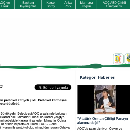
AOÇ ve
Başkent
Kaçak
Anka
Marmara
AOÇ ABD Çiftliği
Hukuk
Dayanışması
Saray
Park
Köşkü
Olmayacak
Kategori Haberleri
12
 protokol zafiyeti çıktı. Protokol karmaşası
yrete düşürdü.
Büyükşehir Belediyesi AOÇ arazisinde bulunan
ği kararı aldı. Mimarlar Odası da kararı yargıya
“Atatürk Orman Çiftliği Panayır
çimi sebebiyle karara itiraz eden Mimarlar Odası
alanınız değil”
 üzerinde ki protokolü sordu. AOÇ Genel
ir kurum ile protokol olup olmadığını soran Oda’ya
AOÇ’de talan bitmiyor, Çevre ve