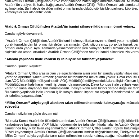
alan Atatürk Orman Çiftliği alanıdır ve imar planında zaten ‘ağaçlandırma alanı’dır. Mustaf
Atatürk’ün vasiyeti ile halka bağışlanan Atatürk Orman Çiftliği ‘Millet Ormanı’ adı altında ta
açılmaktadır. Bu ihalede de diğer millet ormanlarında olduğu gibi bisiklet parkuru, köprüler,
kameriyeler yer alacaktır” dedi.
Atatürk Orman Çiftliği’nden Atatürk’ün ismini silmeye iktidarınızın ömrü yetmez
Candan şöyle devam etti:
“Atatürk Orman Çiftliği’nden Atatürk’ün ismini silmeye iktidarınızın ne ömrü yeter ne gücü.
çorak topraklardan bir orman bir değer yaratmıştır. Çok istiyorsanız, çorak bir toprak pa
ormanı orda yapın. Aynı zamanda yasal mevzuatta yeri olmayan ‘Millet Ormanı’ gibi bir ku
biçiminin de amacı ortadadır. Atatürk Orman Çiftliği’nden Atatürk ismini silmenize izin ver
“Alanda yapılacak ihale konusu iş ile büyük bir tahribat yaşanacak”
Candan, şunları kaydetti:
“Atatürk Orman Çiftliği arazisi olan ve ağaçlandırma alanı olan bir alanda yapılan ihale ön
yararına aykırıdır. ‘Millet Ormanı’ şeklinde bir tanımlama mevzuatta yoktur. Dava konusu 
alan AOÇ Müdürlüğü mülkiyetindedir. AOÇ Müdürlüğü mülkiyetindeki alana ilişkin Orman İ
Müdürlüğü’nce ihale kararı verilmiş olması da manidardır. Dava konusu ihale ve ihale yap
kararının yasal dayanağı bulunmamaktadır. İhaleye konu alan birinci derece doğal ve tarihi
Bu alanda yapılacak ihale konusu iş ile sosyal donatı inşaatı ve altyapı düzenlemesi adı a
bir tahribat yaşanacaktır.”
“Millet Ormanı” adıyla yeşil alanların talan edilmesine sessiz kalmayacağız müca
edeceğiz
Candan, sözlerine şöyle devam etti:
“Mustafa Kemal Atatürk’ün ölümünün ardından Atatürk Orman Çiftliği kanun değişiklikleri il
kaybetmeye başlamıştır. AKP iktidarı döneminde ise tahsisler, kiralamalar ile Atatürk Orman 
alanlarında büyük bir talan yaşanmaktadır. Atatürk Orman Çiftliği alanları toprak bütünlü
50’sini kaybetmiştir. Atatürk Orman Çiftliği alanlarının isminin değiştirilmesine, Türkiye’nin
‘Millet Ormanı’ adıyla yeşil alanların talan edilmesine sessiz kalmayacağız mücadeleye 