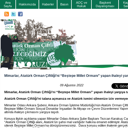
Ana
AOÇ ve
Başkent
Ka
Hakkımızda
Haberler
Basın
Sayfa
Hukuk
Dayanışması
Sa
Mimarlar, Atatürk Orman Çiftliği’ni “Beştepe Millet Ormanı” yapan ihaleyi yar
09 Ağustos 2022
Mimarlar, Atatürk Orman Çiftliği’ni “Beştepe Millet Ormanı” yapan ihaleyi yargıya t
Atatürk Orman Çiftliği’ni talana açmanıza ve Atatürk ismini silmenize izin vermeye
Mimarlar Odası Ankara Şubesi, Ankara Orman İşletme Müdürlüğü’nün Atatürk Orman Çiftli
Beştepe Millet Ormanı Sosyal Donatılar İnşaatları İle Altyapı ve Çevre Düzenlemesi Yapım İ
altında ihaleye çıkmasını yargıya taşıdı.
Konuya ilişkin açıklama yapan Mimarlar Odası Ankara Şube Başkanı Tezcan Karakuş Ca
“Atatürk Orman Çiftliği alanı, Atatürk’ün şahsi mal varlığıdır halkına emanet edilmiştir. Atat
silerek Beştepe Millet Ormanı’na dönüştüremezsiniz. Dava konusu edilen ihalenin gerçekle