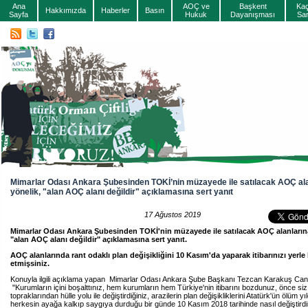
Ana
AOÇ ve
Başkent
Ka
Hakkımızda
Haberler
Basın
Sayfa
Hukuk
Dayanışması
Sa
Mimarlar Odası Ankara Şubesinden TOKİ’nin müzayede ile satılacak AOÇ ala
yönelik, "alan AOÇ alanı değildir" açıklamasına sert yanıt
17 Ağustos 2019
Mimarlar Odası Ankara Şubesinden TOKİ'nin müzayede ile satılacak AOÇ alanlarına
"alan AOÇ alanı değildir" açıklamasına sert yanıt.
AOÇ alanlarında rant odaklı plan değişikliğini 10 Kasım'da yaparak itibarınızı yerle b
etmişsiniz.
Konuyla ilgili açıklama yapan Mimarlar Odası Ankara Şube Başkanı Tezcan Karakuş Ca
"Kurumların içini boşalttınız, hem kurumların hem Türkiye'nin itibarını bozdunuz, önce s
topraklarından hülle yolu ile değiştirdiğiniz, arazilerin plan değişikliklerini Atatürk'ün ölüm 
herkesin ayağa kalkıp saygıya durduğu bir günde 10 Kasım 2018 tarihinde nasıl değiştirdin