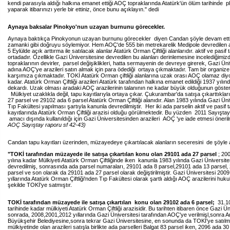
kendi parasıyla aldığı halkına emanet ettiği AOÇ topraklarında Atatürk'ün ölüm tarihinde pla
yaparak itibarınızı yerle bir ettiniz, önce bunu açıklayın." dedi
Aynaya baksalar Pinokyo'nun uzayan burnunu görecekler.
Aynaya baktıkça Pinokyonun uzayan burnunu görecekler diyen Candan şöyle devam ett
zamanki gibi doğruyu söylemiyor. Hem AOÇ'de 555 bin metrekarelik Medipole devredilen
5 Eylülde açık arttırma ile satılacak alanlar Atatürk Orman Çiftliği alanlarıdır. aktif ve pasif 
ortadadır. Özellikle Gazi Üniversitesine devredilen bu alanları derinlemesine incelediğimi
topraklarının devirler, parsel değişiklikleri, hatta sermayenin de devreye girerek, Gazi Üni
adına AOÇ'ye arazileri satın almak için para ödediği ortaya çıkmaktadır. Tam bir organize
karşımıza çıkmaktadır. TOKİ Atatürk Orman çiftliği alanlarına uzak orası AOÇ olamaz diyor
kadar. Atatürk Orman Çiftliği arazileri Atatürk tarafından halkına emanet edildiği 1937 yılı
dekardı. Uzak olması aradaki AOÇ arazilerinin talanının ne kadar büyük olduğunun göster
Mülkiyet uzaklıkla değil, tapu kayıtlarıyla ortaya çıkar. Çukurambar'da satışa çıkarttıkla
27 parsel ve 29102 ada 6 parsel Atatürk Orman Çiftliği alanıdır. Alan 1983 yılında Gazi Üni
Tıp Fakültesi yapılması şartıyla kanunla devredilmiştir. Her iki ada parselin aktif ve pasif 
kayıtlarında Atatürk Orman Çiftliği arazisi olduğu görülmektedir. Bu yüzden 2011 Sayışta
amacı dışında kullanıldığı için Gazi Üniversitesinden arazileri AOÇ 'ye iade etmesi öneril
AOÇ Sayıştay raporu sf 42-43)
Candan tapu kayıtları üzerinden, müzayedeye çıkartılacak alanların seceresini de şöyle a
"TOKİ tarafından müzayede ile satışa çıkartılan konu olan 29101 ada 27 parsel
; 20
yılına kadar Mülkiyeti Atatürk Orman Çiftliğinde iken kanunla 1983 yılında Gazi Üniversite
devredilmiş, sonrasında ada parsel numaraları, 29101 ada 8 parsel,29101 ada 13 parsel,
parsel ve son olarak da 29101 ada 27 parsel olarak değiştirilmiştir. Gazi Üniversitesi 200
yıllarında Atatürk Orman Çiftliği'nden Tıp Fakültesi olarak şartlı aldığı AOÇ arazilerini huk
şekilde TOKİ'ye satmıştır.
TOKİ tarafından müzayede ile satışa çıkartılan konu olan 29102 ada 6 parsel;
31.1
tarihinde kadar mülkiyeti Atatürk Orman Çiftliği arazisidir. Bu tarihten itibaren önce Gazi Ü
sonrada, 2008,2001,2012 yıllarında Gazi Üniversitesi tarafından AOÇ'ye verilmişl,sonra 
Büyükşehir Belediyesine,sonra tekrar Gazi Üniversitesine, en sonunda da TOKİ'ye satılm
mülkiyetinde olan arazileri satışla birlikte ada parselleri Balgat 83 parsel iken, 2096 ada 3