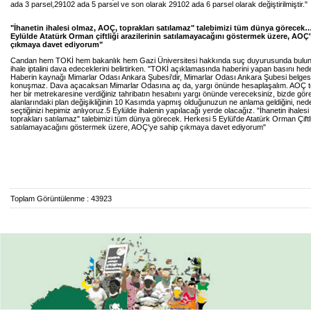
ada 3 parsel,29102 ada 5 parsel ve son olarak 29102 ada 6 parsel olarak değiştirilmiştir."
"İhanetin ihalesi olmaz, AOÇ, toprakları satılamaz" talebimizi tüm dünya görecek…
Eylülde Atatürk Orman çiftliği arazilerinin satılamayacağını göstermek üzere, AOÇ
çıkmaya davet ediyorum"
Candan hem TOKİ hem bakanlık hem Gazi Üniversitesi hakkında suç duyurusunda bulun
ihale iptalini dava edeceklerini belirtirken. "TOKİ açıklamasında haberini yapan basını hede
Haberin kaynağı Mimarlar Odası Ankara Şubesi'dir, Mimarlar Odası Ankara Şubesi belgesiz
konuşmaz. Dava açacaksan Mimarlar Odasına aç da, yargı önünde hesaplaşalım. AOÇ to
her bir metrekaresine verdiğiniz tahribatın hesabını yargı önünde vereceksiniz, bizde gö
alanlarındaki plan değişikliğinin 10 Kasımda yapmış olduğunuzun ne anlama geldiğini, nede
seçtiğinizi hepimiz anlıyoruz.5 Eylülde ihalenin yapılacağı yerde olacağız. "İhanetin ihales
toprakları satılamaz" talebimizi tüm dünya görecek. Herkesi 5 Eylül'de Atatürk Orman Çiftliğ
satılamayacağını göstermek üzere, AOÇ'ye sahip çıkmaya davet ediyorum"
Toplam Görüntülenme : 43923