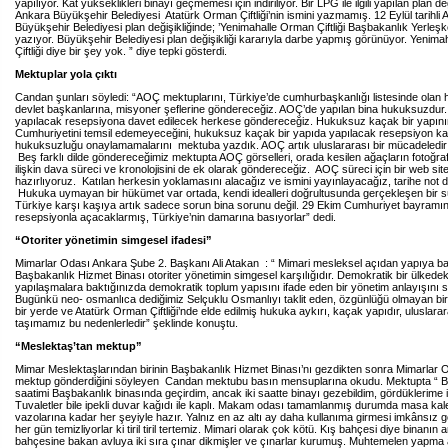
yapılıyor. Kat yükseklikleri binayı geçmemesi için indiriliyor. Bir LPG ile ilgili yapılan plan de
Ankara Büyükşehir Belediyesi Atatürk Orman Çiftliği’nin ismini yazmamış. 12 Eylül tarihli
Büyükşehir Belediyesi plan değişikliğinde; ’Yenimahalle Orman Çiftliği Başbakanlık Yerleşk
yazıyor. Büyükşehir Belediyesi plan değişikliği kararıyla darbe yapmış görünüyor. Yenim
Çiftliği diye bir şey yok. ” diye tepki gösterdi.
Mektuplar yola çıktı
Candan şunları söyledi: “AOÇ mektuplarını, Türkiye’de cumhurbaşkanlığı listesinde olan 
devlet başkanlarına, misyoner şeflerine göndereceğiz. AOÇ’de yapılan bina hukuksuzdur
yapılacak resepsiyona davet edilecek herkese göndereceğiz. Hukuksuz kaçak bir yapını
Cumhuriyetini temsil edemeyeceğini, hukuksuz kaçak bir yapıda yapılacak resepsiyon ka
hukuksuzluğu onaylamamalarını mektuba yazdık. AOÇ artık uluslararası bir mücadeledir b
Beş farklı dilde göndereceğimiz mektupta AOÇ görselleri, orada kesilen ağaçların fotoğra
ilişkin dava süreci ve kronolojisini de ek olarak göndereceğiz. AOÇ süreci için bir web site
hazırlıyoruz. Katılan herkesin yoklamasını alacağız ve ismini yayınlayacağız, tarihe not 
Hukuka uymayan bir hükümet var ortada, kendi idealleri doğrultusunda gerçekleşen bir s
Türkiye karşı kaşıya artık sadece sorun bina sorunu değil. 29 Ekim Cumhuriyet bayramı
resepsiyonla açacaklarmış, Türkiye’nin damarına basıyorlar” dedi.
“Otoriter yönetimin simgesel ifadesi”
Mimarlar Odası Ankara Şube 2. Başkanı Ali Atakan : “ Mimari mesleksel açıdan yapıya b
Başbakanlık Hizmet Binası otoriter yönetimin simgesel karşılığıdır. Demokratik bir ülkedek
yapılaşmalara baktığınızda demokratik toplum yapısını ifade eden bir yönetim anlayışını 
Bugünkü neo- osmanlıca dediğimiz Selçuklu Osmanlıyı taklit eden, özgünlüğü olmayan bi
bir yerde ve Atatürk Orman Çiftliği’nde elde edilmiş hukuka aykırı, kaçak yapıdır, uluslara
taşımamız bu nedenlerledir” şeklinde konuştu.
“Meslektaş’tan mektup”
Mimar Meslektaşlarından birinin Başbakanlık Hizmet Binası’nı gezdikten sonra Mimarlar 
mektup gönderdiğini söyleyen Candan mektubu basın mensuplarına okudu. Mektupta “ Bu
saatimi Başbakanlık binasında geçirdim, ancak iki saatte binayı gezebildim, gördüklerim
Tuvaletler bile ipekli duvar kağıdı ile kaplı. Makam odası tamamlanmış durumda masa ka
vazolarına kadar her şeyiyle hazır. Yalnız en az altı ay daha kullanıma girmesi imkânsız 
her gün temizliyorlar ki tiril tiril tertemiz. Mimari olarak çok kötü. Kış bahçesi diye binanın 
bahçesine bakan avluya iki sıra çınar dikmişler ve çınarlar kurumuş. Muhtemelen yapma 