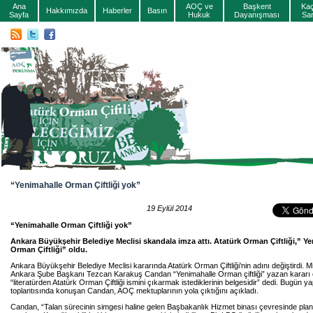
Ana
AOÇ ve
Başkent
Ka
Hakkımızda
Haberler
Basın
Sayfa
Hukuk
Dayanışması
Sa
“Yenimahalle Orman Çiftliği yok”
19 Eylül 2014
“Yenimahalle Orman Çiftliği yok”
Ankara Büyükşehir Belediye Meclisi skandala imza attı. Atatürk Orman Çiftliği,” Y
Orman Çiftliği” oldu.
Ankara Büyükşehir Belediye Meclisi kararında Atatürk Orman Çiftliği’nin adını değiştirdi. 
Ankara Şube Başkanı Tezcan Karakuş Candan “Yenimahalle Orman çiftliği” yazan kararı 
“literatürden Atatürk Orman Çiftliği ismini çıkarmak istediklerinin belgesidir” dedi. Bugün y
toplantısında konuşan Candan, AOÇ mektuplarının yola çıktığını açıkladı.
Candan, “Talan sürecinin simgesi haline gelen Başbakanlık Hizmet binası çevresinde plan d