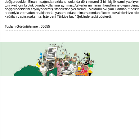
değiştirecekler. Binanın sağında rezidans, solunda dört minareli 3 bin kişilik camii yapılıyo
Emniyet için iki blok binada kullanıma ayrılmış. Askerler mimarinin kendilerine uygun olmad
değiştireceklerini söylüyorlarmış.”ifadelerine yer verildi. Mektubu okuyan Candan, “ halkı
nedeniyle ve maden ocaklarında yaşam odası olmamasından ölecek, tuvaletlerinize bile 
kağıtları yaptıracaksınız. İşte yeni Türkiye bu. ” Şeklinde tepki gösterdi.
Toplam Görüntülenme : 53655