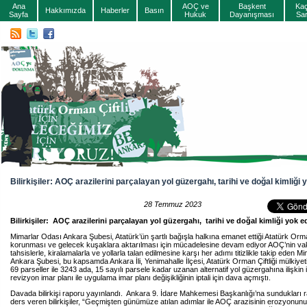
Ana
AOÇ ve
Başkent
Ka
Hakkımızda
Haberler
Basın
Sayfa
Hukuk
Dayanışması
Sa
Bilirkişiler: AOÇ arazilerini parçalayan yol güzergahı, tarihi ve doğal kimliği 
28 Temmuz 2023
Bilirkişiler: AOÇ arazilerini parçalayan yol güzergahı, tarihi ve doğal kimliği yok e
Mimarlar Odası Ankara Şubesi, Atatürk’ün şartlı bağışla halkına emanet ettiği Atatürk Orman
korunması ve gelecek kuşaklara aktarılması için mücadelesine devam ediyor AOÇ’nin vak
tahsislerle, kiralamalarla ve yollarla talan edilmesine karşı her adımı titizlikle takip eden 
Ankara Şubesi, bu kapsamda Ankara İli, Yenimahalle İlçesi, Atatürk Orman Çiftliği mülkiyet
69 parseller ile 3243 ada, 15 sayılı parsele kadar uzanan alternatif yol güzergahına ilişkin 
revizyon imar planı ile uygulama imar planı değişikliğinin iptali için dava açmıştı.
Davada bilirkişi raporu yayınlandı. Ankara 9. İdare Mahkemesi Başkanlığı’na sundukları r
ders veren bilirkişiler, “Geçmişten günümüze atılan adımlar ile AOÇ arazisinin erozyonunu