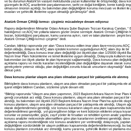
ve bu durumun Atatürk'ün vasiyet mektubunda yazan kullanımlar ile örtüşmediği; dava ko
güzergahı ile AOÇ arazilerinin parçalanmasının, tarihi ve doğal kimliğinin, kente kattığı im
olmasının önünün açıldığı; bu bakımdan plan değişikliğinin koruma mevzuatı ve ilkeleri ile
esasları ve şehircilik ilkelerine uygun olmadığı görülmüştür” dedi.
Atatürk Orman Çiftliği kırmızı çizgimiz mücadeleye devam ediyoruz
Raporu değerlendiren Mimarlar Odası Ankara Şube Başkanı Tezcan Karakuş Candan, “ Bili
haklılığımızı ve AOÇ’nin yollarla talanını gözler önüne sermiştir. Atatürk Orman Çiftliği’nin h
bozan, bütünlüğünü parçalayan, kamu yararına aykırı, rant ve talan planlarının peşini b
Atatürk Orman Çiftliği kırmızı çizgimiz” dedi.
Candan, bilirkişi raporunda yer alan “Dava konusu edilen imar planı ilave+revizyonu AOÇ ala
bütün olduğu, dolayısı ile AOÇ alanı içindeki kısmının uygunluğunun AOÇ alanı dışı ile bir
değerlendirildiği, Dava konusu imar planı değişikliği üst ölçekli plan olan 1/25000 ölçekli 
Nazım İmar Planı hükümlerine ve temel ilkelerine uygun olmadığı, Dolayısıyla kullanım kar
bakımından üst ölçek planlar ile plan hiyerarşisi sağlanmadığı, Dava konusu plan değişikliğ
açıklama raporu ve meclis kararları incelendiğinde plan değişikliğine dayanak olarak sunu
gerekçelerin yetersiz olduğu, plan değişikliğini zorunlu kılacak unsurların oluşmadığı” ifad
dikkat çekti.
Dava konusu planlar ulaşım ana planı olmadan parçacıl bir yaklaşımla ele alınmış
Bilirkişilerin dava konusu planların, ulaşım ana planı olmadan parçacıl bir yaklaşımla ele a
işaret ettiğini bildiren Candan, sözlerine şöyle devam etti:
“Bilirkişi raporunda “Ulaşım ana planı yapımının, 2023 Başkent Ankara Nazım İmar Planı k
gereği zorunluluk arz ettiği, Dava konusu planların, ulaşım ana planı olmadan parçacıl bir
alındığı, bu bakımdan üst ölçekli 2023 Başkent Ankara Nazım İmar Planı'na aykırılık olu
konusu planların, ulaşım ana planı olmadan parçacıl bir yaklaşımla ele alındığı, Ulaşım ağı
olarak değerlendirmesi gerektiği, söz konusu kararların ulaşım ana planı kapsamında büt
değerlendirilmesi gerektiği, yol güzergâhının bölge ve kent bütünün etkilerini ortaya koyan
sorunlar ve potansiyeller, güçlü, zayıf yönler ile fırsatları ve tehditleri içeren analiz yapılm
konusu analizler neticesinde alternatiflere göre plan kararlarının üretilmesi gerektiği; dav
açıklama raporu incelendiğinde söz konusu analizlere yer verilmediği; dolayısıyla, yapılan
değişikliğinin sürdürülebilir bir ulaşım politikası kapsamında değerlendirilemeyeceği, bu 
konusu planların zorunluluk arz etmediği, kamu yararına, şehircilik ilkeleri ve planlama es