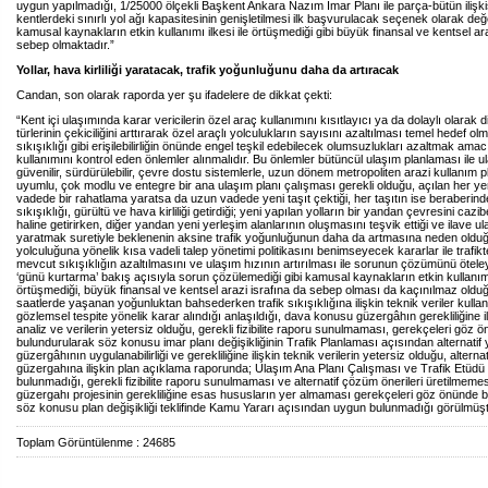
uygun yapılmadığı, 1/25000 ölçekli Başkent Ankara Nazım İmar Planı ile parça-bütün ilişk
kentlerdeki sınırlı yol ağı kapasitesinin genişletilmesi ilk başvurulacak seçenek olarak değ
kamusal kaynakların etkin kullanımı ilkesi ile örtüşmediği gibi büyük finansal ve kentsel ara
sebep olmaktadır.”
Yollar, hava kirliliği yaratacak, trafik yoğunluğunu daha da artıracak
Candan, son olarak raporda yer şu ifadelere de dikkat çekti:
“Kent içi ulaşımında karar vericilerin özel araç kullanımını kısıtlayıcı ya da dolaylı olarak 
türlerinin çekiciliğini arttırarak özel araçlı yolculukların sayısını azaltılması temel hedef olma
sıkışıklığı gibi erişilebilirliğin önünde engel teşkil edebilecek olumsuzlukları azaltmak amacı
kullanımını kontrol eden önlemler alınmalıdır. Bu önlemler bütüncül ulaşım planlaması ile u
güvenilir, sürdürülebilir, çevre dostu sistemlerle, uzun dönem metropoliten arazi kullanım pl
uyumlu, çok modlu ve entegre bir ana ulaşım planı çalışması gerekli olduğu, açılan her ye
vadede bir rahatlama yaratsa da uzun vadede yeni taşıt çektiği, her taşıtın ise beraberinde
sıkışıklığı, gürültü ve hava kirliliği getirdiği; yeni yapılan yolların bir yandan çevresini caz
haline getirirken, diğer yandan yeni yerleşim alanlarının oluşmasını teşvik ettiği ve ilave ul
yaratmak suretiyle beklenenin aksine trafik yoğunluğunun daha da artmasına neden olduğ
yolculuğuna yönelik kısa vadeli talep yönetimi politikasını benimseyecek kararlar ile trafi
mevcut sıkışıklığın azaltılmasını ve ulaşım hızının artırılması ile sorunun çözümünü öte
‘günü kurtarma’ bakış açısıyla sorun çözülemediği gibi kamusal kaynakların etkin kullanımı 
örtüşmediği, büyük finansal ve kentsel arazi israfına da sebep olması da kaçınılmaz olduğ
saatlerde yaşanan yoğunluktan bahsederken trafik sıkışıklığına ilişkin teknik veriler kullan
gözlemsel tespite yönelik karar alındığı anlaşıldığı, dava konusu güzergâhın gerekliliğine il
analiz ve verilerin yetersiz olduğu, gerekli fizibilite raporu sunulmaması, gerekçeleri göz 
bulundurularak söz konusu imar planı değişikliğinin Trafik Planlaması açısından alternatif 
güzergâhının uygulanabilirliği ve gerekliliğine ilişkin teknik verilerin yetersiz olduğu, alternat
güzergahına ilişkin plan açıklama raporunda; Ulaşım Ana Planı Çalışması ve Trafik Etüdü
bulunmadığı, gerekli fizibilite raporu sunulmaması ve alternatif çözüm önerileri üretilmemesi
güzergahı projesinin gerekliliğine esas hususların yer almaması gerekçeleri göz önünde 
söz konusu plan değişikliği teklifinde Kamu Yararı açısından uygun bulunmadığı görülmüşt
Toplam Görüntülenme : 24685