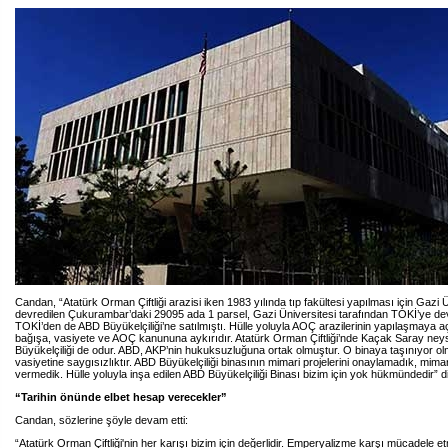
Candan, “Atatürk Orman Çiftliği arazisi iken 1983 yılında tıp fakültesi yapılması için Gazi Ü
devredilen Çukurambar’daki 29095 ada 1 parsel, Gazi Üniversitesi tarafından TOKİ’ye dev
TOKİ’den de ABD Büyükelçiliği’ne satılmıştı. Hülle yoluyla AOÇ arazilerinin yapılaşmaya aç
bağışa, vasiyete ve AOÇ kanununa aykırıdır. Atatürk Orman Çiftliği’nde Kaçak Saray ne
Büyükelçiliği de odur. ABD, AKP’nin hukuksuzluğuna ortak olmuştur. O binaya taşınıyor olm
vasiyetine saygısızlıktır. ABD Büyükelçiliği binasının mimari projelerini onaylamadık, mima
vermedik. Hülle yoluyla inşa edilen ABD Büyükelçiliği Binası bizim için yok hükmündedir” 
“Tarihin önünde elbet hesap verecekler”
Candan, sözlerine şöyle devam etti:
“Atatürk Orman Çiftliği'nin her karışı bizim için değerlidir. Emperyalizme karşı mücadele 