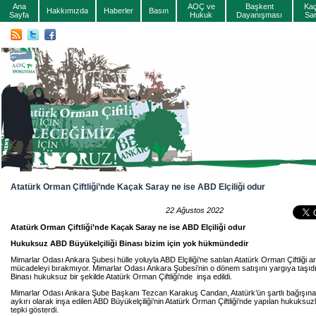
Ana
AOÇ ve
Başkent
Ka
Hakkımızda
Haberler
Basın
Sayfa
Hukuk
Dayanışması
Sa
Atatürk Orman Çiftliği’nde Kaçak Saray ne ise ABD Elçiliği odur
22 Ağustos 2022
Atatürk Orman Çiftliği’nde Kaçak Saray ne ise ABD Elçiliği odur
Hukuksuz ABD Büyükelçiliği Binası bizim için yok hükmündedir
Mimarlar Odası Ankara Şubesi hülle yoluyla ABD Elçiliği’ne satılan Atatürk Orman Çiftliği ara
mücadeleyi bırakmıyor. Mimarlar Odası Ankara Şubesi’nin o dönem satışını yargıya taşıdığ
Binası hukuksuz bir şekilde Atatürk Orman Çiftliği’nde inşa edildi.
Mimarlar Odası Ankara Şube Başkanı Tezcan Karakuş Candan, Atatürk’ün şartlı bağışına
aykırı olarak inşa edilen ABD Büyükelçiliği’nin Atatürk Orman Çiftliği’nde yapılan hukuksu
tepki gösterdi.