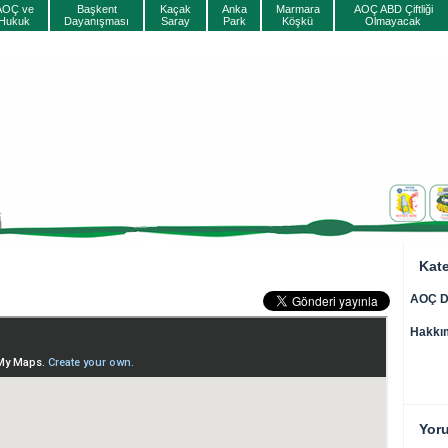
AOÇ ve
Başkent
Kaçak
Anka
Marmara
AOÇ ABD Çiftliği
Hukuk
Dayanışması
Saray
Park
Köşkü
Olmayacak
Kate
AOÇ Da
Hakkı
Yor