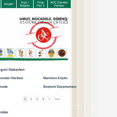
Arşiv /
Proje
AOÇ Davaları
Sergiler
Belgeler
Fikir 9
Haritası
gori Haberleri
vaları Haritası
Marmara Köşkü
mızda
Başkent Dayanışması
1
2
3
4
>
>>>
umlar