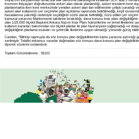
ihtiyacının karşılanması amacıyla Milli Savunma Bakanlığına kiralanan 3257 ada 5 numaralı
kısmının ihtiyaçları doğrultusunda askeri alan olarak planlandığı, askeri tesislerin kent dı
planlanmakta iken kent merkezinde yeniden askeri alan ilan edilmesinin çelişki yarattığı ve p
askeri alan kullanımın yer seçiminin plan açıklama raporunda belirtilmediği, keşif esnasın
havaalanına yakınlığı nedeniyle seçildiğinin sözlü olarak belirtildiği, sözü edilen yer seçim
kamusal yararının Mahkemenin takdirine bırakıldığı, dava konusu imar planı değişikliğinin ü
olan 1/25.000 ölçekli Başkent Ankara Nazım İmar Planı hükümlerine ve temel ilkelerine uy
kullanım kararları bakımından üst ölçekli planlar ile plan hiyerarşisini sağlamadığı ve dolay
değişikliğinin planlama esasları ve şehircilik ilkelerine uygun olmadığı’ yönünde görüş bildiril
Candan, “Bilirkişi raporuyla da söz konusu plan değişikliklerinin kamu yararına aykırılığı 
serilmiştir. Telafisi imkansız zararlar doğmadan söz konusu dava konusu plan değişiklikleri i
diyerek sözlerini sonlandırdı.
Toplam Görüntülenme : 36101