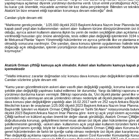
yapılaşmaya açılamaz diyerek yürütmeyi durdurma verdi. Uzun erimli yürüttüğümüz AO
bu karar çok önemlidir, mücadele azmimizi bir kez daha perçinlemiştir. Bilimden ve teknikt
Atatürk’ün bize emanet ettiği toprakları korumaya devam edeceğiz” dedi.
Candan şöyle devam etti:
“Mahkeme gerekçesinde, ‘ 1/25.000 ölçekli 2023 Başkent Ankara Nazım İmar Planında bel
kapalı pasif yeşil alan kullanımından -askeri alan- kullanım türüne dönüştürülmesinin üst öl
olduğu, ayrıca askeri kullanım alanına ilişkin bu yerin de neden seçildiğinin plan açıklama
verilmediği hususları göz önüne alındığında, tesis edilen plan değişikliği işlemlerinin 3194
ile Mekansal Planlar Yapım Yönetmeliği hükümlerine ve ayrıca şehircilik ilke ve planlama 
olmadığı sonucuna varılmıştır. Öte yandan, dava konusu işlemin uygulanması halinde telaf
doğacağı açık olduğundan, işlemin yürürlüğünün durdurulması gerekmektedir’ ifadeleriyle
koymuştur.”
Atatürk Orman çiftliği kamuya açık olmalıdır. Askeri alan kullanımı kamuya kapalı pa
içermektedir
“Telafisi imkansız zararlar doğmadan söz konusu dava konusu plan değişiklikleri iptal edilm
Candan sözlerine şöyle devam etti:
“Kamu yararı gözetilmeksizin askeri alan vasıflı plan değişikliği yapıldığı, koruma kararı ola
şekilde plan değişikliği yapılması kabul edilemez bir durumdur. Yargı da bilirkişi raporunu 
yürütmeyi durdurma kararı vermiştir. Bilirkişi raporunda da, ‘Üst ölçekli planlar genel ilke 
üzerinden ölçü alınmayan ancak yönlendirici olması nedeniyle alt ölçekli planları şekillendi
dava konusu plan değişikliğinin yapıldığı alan 16.02.2017 tarih ve 252 sayılı Ankara Büyü
Meclisi'nin kararı ile onaylanan 1/25.000 ölçekli 2023 Başkent Ankara Nazım İmar Planına
Başkentlik İşlevleri ve Atatürk Orman Çiftliği Doğal ve Tarihi Sit Alanı'' notasyonunda bulu
ölçekli 2023 Başkent Ankara Nazım İmar Planına göre -kent içi açık yeşil sistem açısınd
Çiftliği tarihsel ve kültürel açıdan önemli bir değer olarak görüldüğü, Atatürk Orman Çiftliğin
doğrultusunda korunup, geliştirilmesi temel esas alınan üst ölçek plan hükümlerine göre alt
şekillenmesinin gerektiği, -askeri alan- kullanımını açık yeşil alan kullanım türünden farkl
pasif yeşil tanımı içerdiği, böyle bir kullanım türünün Atatürk Orman Çiftliği alanı Koruma A
genel hükümlerinden de farklı bir içeriğe sahip olması nedeniyle üst ölçek plan kararlarına a
Plan değişikliği açıklama raporunda dava konusu alanın Özel Kuvvetler Komutanlığı Konu