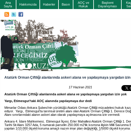
Ana
AOÇ ve
Başkent
Ka
Hakkımızda
Haberler
Basın
Sayfa
Hukuk
Dayanışması
Sa
Atatürk Orman Çiftliği alanlarında askeri alana ve yapılaşmaya yargıdan izin
17 Haziran 2021
Atatürk Orman Çiftliği alanlarında askeri alana ve yapılaşmaya yargıdan izin yok
Yargı, Etimesgut’taki AOÇ alanında yapılaşmaya dur dedi
Mimarlar Odası Ankara Şubesi’nin yürüttüğü Atatürk Orman Çiftliği mücadelesi hukuk ka
ediyor. Yargı, Etimesgut’ta tarımsal üretim alanı olan Atatürk Orman Çiftliği 1. Derece Doğa
Alanı sınırlarındaki alanın askeri alan olarak yapılaşmaya açılmasına izin vermedi.
Ankara 4. İdare Mahkemesi, Etimesgut İlçesi, Erler Mahallesi Atatürk Orman Çiftliği 1. D
Tarihi Sit Alanı 3257 Ada, 5 numaralı parselin 250.000 m2'lik kısmına ilişkin Milli Savunma 
yapılan 1/10.000 ölçekli koruma amaçlı nazım imar plan değişikliği, 1/5000 ölçekli korum