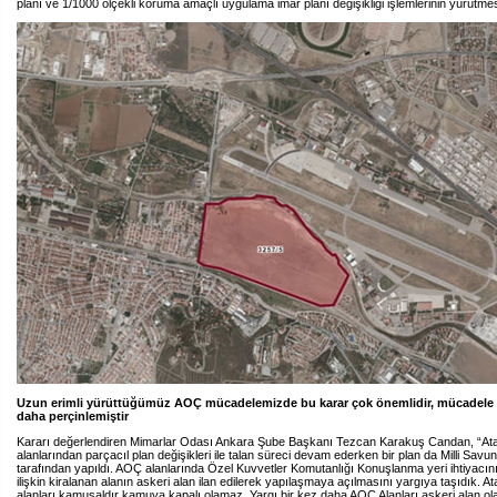
planı ve 1/1000 ölçekli koruma amaçlı uygulama imar planı değişikliği işlemlerinin yürütme
Uzun erimli yürüttüğümüz AOÇ mücadelemizde bu karar çok önemlidir, mücadele 
daha perçinlemiştir
Kararı değerlendiren Mimarlar Odası Ankara Şube Başkanı Tezcan Karakuş Candan, “Atat
alanlarından parçacıl plan değişikleri ile talan süreci devam ederken bir plan da Milli Sav
tarafından yapıldı. AOÇ alanlarında Özel Kuvvetler Komutanlığı Konuşlanma yeri ihtiyacı
ilişkin kiralanan alanın askeri alan ilan edilerek yapılaşmaya açılmasını yargıya taşıdık. At
alanları kamusaldır kamuya kapalı olamaz. Yargı bir kez daha AOÇ Alanları askeri alan o