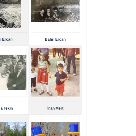
i Ercan
Bahri Ercan
a Tekin
İnan Mert