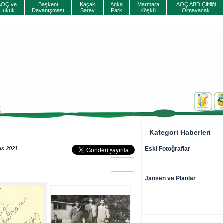
AOÇ ve
Başkent
Kaçak
Anka
Marmara
AOÇ ABD Çiftliği
Hukuk
Dayanışması
Saray
Park
Köşkü
Olmayacak
Kategori Haberleri
ıs 2021
Eski Fotoğraflar
Jansen ve Planlar