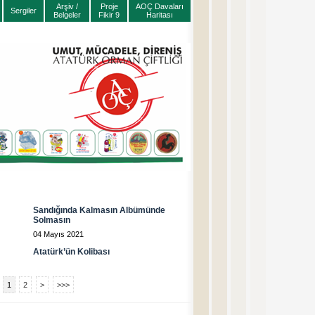
Arşiv /
Proje
AOÇ Davaları
Sergiler
Belgeler
Fikir 9
Haritası
Sandığında Kalmasın Albümünde
Solmasın
04 Mayıs 2021
Atatürk’ün Kolibası
1
2
>
>>>