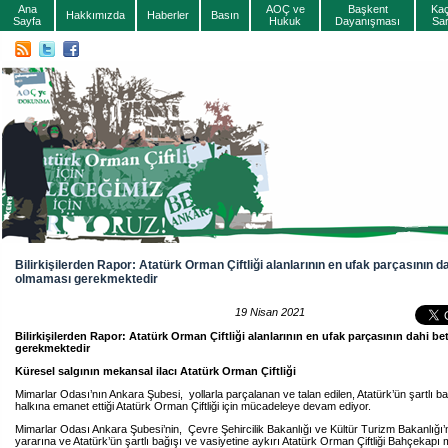
Ana
AOÇ ve
Başkent
Ka
Hakkımızda
Haberler
Basın
Sayfa
Hukuk
Dayanışması
Sa
Bilirkişilerden Rapor: Atatürk Orman Çiftliği alanlarının en ufak parçasının d
olmaması gerekmektedir
19 Nisan 2021
Bilirkişilerden Rapor: Atatürk Orman Çiftliği alanlarının en ufak parçasının dahi 
gerekmektedir
Küresel salgının mekansal ilacı Atatürk Orman Çiftliği
Mimarlar Odası’nın Ankara Şubesi, yollarla parçalanan ve talan edilen, Atatürk’ün şartlı ba
halkına emanet ettiği Atatürk Orman Çiftliği için mücadeleye devam ediyor.
Mimarlar Odası Ankara Şubesi’nin, Çevre Şehircilik Bakanlığı ve Kültür Turizm Bakanlığı
yararına ve Atatürk’ün şartlı bağışı ve vasiyetine aykırı Atatürk Orman Çiftliği Bahçekap