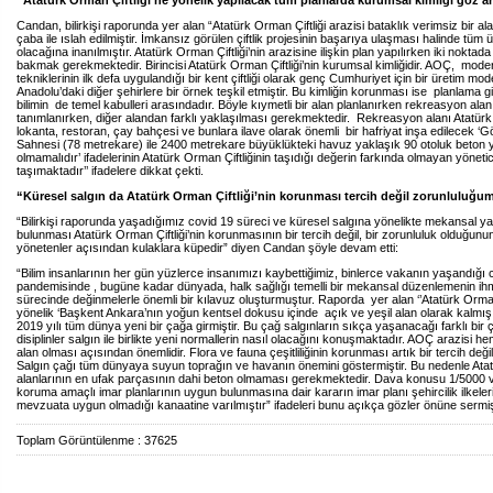
“Atatürk Orman Çiftliği’ne yönelik yapılacak tüm planlarda kurumsal kimliği göz a
Candan, bilirkişi raporunda yer alan “Atatürk Orman Çiftliği arazisi bataklık verimsiz bir al
çaba ile ıslah edilmiştir. İmkansız görülen çiftlik projesinin başarıya ulaşması halinde tüm
olacağına inanılmıştır. Atatürk Orman Çiftliği’nin arazisine ilişkin plan yapılırken iki noktad
bakmak gerekmektedir. Birincisi Atatürk Orman Çiftliği’nin kurumsal kimliğidir. AOÇ, mode
tekniklerinin ilk defa uygulandığı bir kent çiftliği olarak genç Cumhuriyet için bir üretim mo
Anadolu’daki diğer şehirlere bir örnek teşkil etmiştir. Bu kimliğin korunması ise planlama g
bilimin de temel kabulleri arasındadır. Böyle kıymetli bir alan planlanırken rekreasyon alan 
tanımlanırken, diğer alandan farklı yaklaşılması gerekmektedir. Rekreasyon alanı Atatürk O
lokanta, restoran, çay bahçesi ve bunlara ilave olarak önemli bir hafriyat inşa edilecek ‘Gö
Sahnesi (78 metrekare) ile 2400 metrekare büyüklükteki havuz yaklaşık 90 otoluk beton y
olmamalıdır’ ifadelerinin Atatürk Orman Çiftliğinin taşıdığı değerin farkında olmayan yönetici
taşımaktadır’’ ifadelere dikkat çekti.
“Küresel salgın da Atatürk Orman Çiftliği’nin korunması tercih değil zorunluluğ
“Bilirkişi raporunda yaşadığımız covid 19 süreci ve küresel salgına yönelikte mekansal ya
bulunması Atatürk Orman Çiftliği’nin korunmasının bir tercih değil, bir zorunluluk olduğunun
yönetenler açısından kulaklara küpedir” diyen Candan şöyle devam etti:
“Bilim insanlarının her gün yüzlerce insanımızı kaybettiğimiz, binlerce vakanın yaşandığı
pandemisinde , bugüne kadar dünyada, halk sağlığı temelli bir mekansal düzenlemenin ihm
sürecinde değinmelerle önemli bir kılavuz oluşturmuştur. Raporda yer alan ‘’Atatürk Orman 
yönelik ‘Başkent Ankara’nın yoğun kentsel dokusu içinde açık ve yeşil alan olarak kalmış n
2019 yılı tüm dünya yeni bir çağa girmiştir. Bu çağ salgınların sıkça yaşanacağı farklı bir
disiplinler salgın ile birlikte yeni normallerin nasıl olacağını konuşmaktadır. AOÇ arazisi h
alan olması açısından önemlidir. Flora ve fauna çeşitliliğinin korunması artık bir tercih değil
Salgın çağı tüm dünyaya suyun toprağın ve havanın önemini göstermiştir. Bu nedenle Atat
alanlarının en ufak parçasının dahi beton olmaması gerekmektedir. Dava konusu 1/5000 v
koruma amaçlı imar planlarının uygun bulunmasına dair kararın imar planı şehircilik ilkele
mevzuata uygun olmadığı kanaatine varılmıştır” ifadeleri bunu açıkça gözler önüne sermişt
Toplam Görüntülenme : 37625