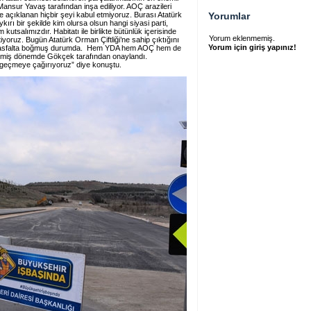
ansur Yavaş tarafından inşa ediliyor. AOÇ arazileri
e açıklanan hiçbir şeyi kabul etmiyoruz. Burası Atatürk
Yorumlar
ykırı bir şekilde kim olursa olsun hangi siyasi parti,
kutsalımızdır. Habitatı ile birlikte bütünlük içerisinde
Yorum eklenmemiş.
iyoruz. Bugün Atatürk Orman Çiftliği’ne sahip çıktığını
Yorum için giriş yapınız!
’yi asfalta boğmuş durumda. Hem YDA hem AOÇ hem de
geçmiş dönemde Gökçek tarafından onaylandı.
zgeçmeye çağırıyoruz” diye konuştu.