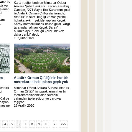
Atatürk
Kararı değerlendiren Mimarlar Odası
mak ve
Ankara Şube Başkanı Tezcan Karakuş
aşlanan
Candan, “271 Sayılı İlke Kararı’nın iptali
ol
ile Atatürk Orman Çiftliği alanlarında,
r
Atatürk’ün şartlı bağışı ve vasiyetine,
evam
hukuka aykırı şekilde yapılan Kaçak
.
Saray katmerli kaçak haline geldi. Yargı
tarafından alınan Kaçak Saray’ın
hukuka aykırı olduğu kararı bir kez
daha verildi’’ dedi.
19 Şubat 2021
ne
Atatürk Orman Çiftliği’nin her bir
metrekaresinde talana geçit yok
Atatürk
Mimarlar Odası Ankara Şubesi, Atatürk
ki
Orman Çiftliği’nin topraklarının her bir
metrekaresindeki talan sürecini
oğal ve
yakından takip ediyor ve yargıya
reasyon
taşıyor.
lmesine
18 Aralık 2020
4
5
6
7
8
9
10
>
>>>