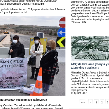
ı Odası Ankara Şube Yönetim Kurulu Üyesi Dilan
edilmişken, Gökçek döneminde 
ara Şubesi’nden Dilan Kırmızı katıldı.
Orman Çiftliği arazisini parçala
yok etmek amacıyla inşasına b
 yollarla talan edilemez. Yol yapımı durdurulsun! Ankara
ve dava süreçleri devam eden y
” yazılı pankart açıldı.
çalışmalarına Ankara Büyükşehi
Belediyesi’nin hız kesmeden d
etmesine mimarlar tepki gösterdi
09 Nisan 2021
AOÇ’de kiralama yoluyla yi
talan yine yapılaşma
Mimarlar Odası Ankara Şubesi, 
Orman Çiftliği sınırları içerisinde
yaklaşık 74 bin metrekare
büyüklüğündeki birinci derece d
tarihi SİT alanının otopark, rek
ve tarım alanı olarak kiraya veri
tepki gösterdi.
11 Şubat 2021
 uygulamaktan vazgeçmeye çağırıyoruz
<<<
<
1
2
3
uş Candan, “Bu arkamızdaki yol Gökçek döneminde
’nin talan edilmesi bölünerek parçalanmasının en önemli