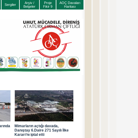
Arşiv /
Proje
AOÇ Davaları
Sergiler
Belgeler
Fikir 9
Haritası
arında
Mimarların açtığı davada,
Danıştay 6.Daire 271 Sayılı İlke
Kararı’nı iptal etti