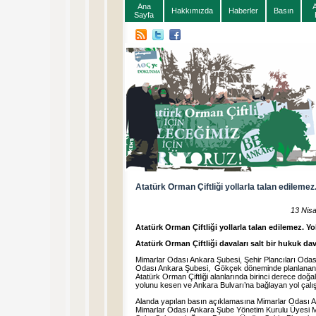
Ana
Hakkımızda
Haberler
Basın
Sayfa
Atatürk Orman Çiftliği yollarla talan edilemez
13 Nis
Atatürk Orman Çiftliği yollarla talan edilemez. Y
Atatürk Orman Çiftliği davaları salt bir hukuk dav
Mimarlar Odası Ankara Şubesi, Şehir Plancıları Oda
Odası Ankara Şubesi, Gökçek döneminde planlanan, 
Atatürk Orman Çiftliği alanlarında birinci derece doğa
yolunu kesen ve Ankara Bulvarı’na bağlayan yol çalış
Alanda yapılan basın açıklamasına Mimarlar Odası
Mimarlar Odası Ankara Şube Yönetim Kurulu Üyesi 