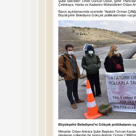
Şube Sekreteri Ömer Dursun Üstün, Şehir Plancılar
Çetinkaya, Harita ve Kadastro Mühendisleri Odası Ank
Basın açıklamasında üzerinde “Atatürk Orman Çiftliği
Büyükşehir Belediyesi Gökçek politikalarından vazgeç!
Büyükşehir Belediyesi’ni Gökçek politikalarını
Mimarlar Odası Ankara Şube Başkanı Tezcan Karak
planlanan yollardan bir tanesi Atatürk Orman Çiftliği