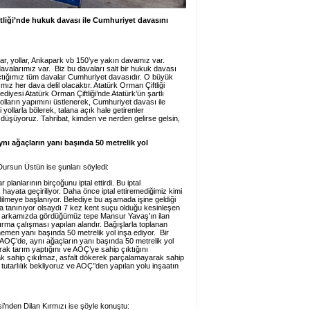
liği’nde hukuk davası ile Cumhuriyet davasını
lar, yollar, Ankapark vb 150’ye yakın davamız var.
arımız var. Biz bu davaları salt bir hukuk davası
 açtığımız tüm davalar Cumhuriyet davasıdır. O büyük
ız her dava delil olacaktır. Atatürk Orman Çiftliği
iyesi Atatürk Orman Çiftliği’nde Atatürk’ün şartlı
lların yapımını üstlenerek, Cumhuriyet davası ile
 yollarla bölerek, talana açık hale getirenler
t düşüyoruz. Tahribat, kimden ve nerden gelirse gelsin,
ynı ağaçların yanı başında 50 metrelik yol
ursun Üstün ise şunları söyledi:
lanlarının birçoğunu iptal ettirdi. Bu iptal
 hayata geçiriliyor. Daha önce iptal ettiremediğimiz kimi
dilmeye başlanıyor. Belediye bu aşamada işine geldiği
a tanınıyor olsaydı 7 kez kent suçu olduğu kesinleşen
Bu arkamızda gördüğümüz tepe Mansur Yavaş’ın ilan
rma çalışması yapılan alandır. Bağışlarla toplanan
hemen yanı başında 50 metrelik yol inşa ediyor. Bir
AOÇ’de, aynı ağaçların yanı başında 50 metrelik yol
arak tarım yaptığını ve AOÇ’ye sahip çıktığını
k sahip çıkılmaz, asfalt dökerek parçalamayarak sahip
ir tutarlılık bekliyoruz ve AOÇ’’den yapılan yolu inşaatın
’nden Dilan Kırmızı ise şöyle konuştu: