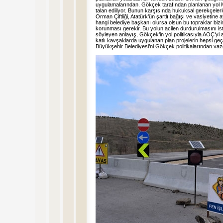
uygulamalarından. Gökçek tarafından planlanan yol M
talan ediliyor. Bunun karşısında hukuksal gerekçelerl
Orman Çiftliği, Atatürk’ün şartlı bağışı ve vasiyetine a
hangi belediye başkanı olursa olsun bu topraklar bizim 
korunması gerekir. Bu yolun acilen durdurulmasını ist
söyleyen anlayış, Gökçek’in yol politikasıyla AOÇ
katlı kavşaklarda uygulanan plan projelerin hepsi 
Büyükşehir Belediyesi’ni Gökçek politikalarından va