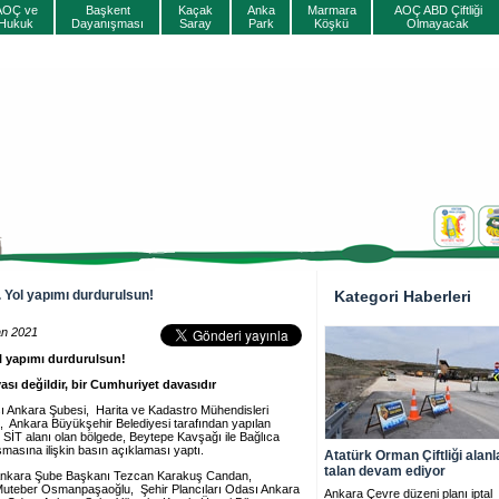
AOÇ ve
Başkent
Kaçak
Anka
Marmara
AOÇ ABD Çiftliği
Hukuk
Dayanışması
Saray
Park
Köşkü
Olmayacak
. Yol yapımı durdurulsun!
Kategori Haberleri
an 2021
ol yapımı durdurulsun!
ası değildir, bir Cumhuriyet davasıdır
sı Ankara Şubesi, Harita ve Kadastro Mühendisleri
Ankara Büyükşehir Belediyesi tarafından yapılan
l SİT alanı olan bölgede, Beytepe Kavşağı ile Bağlıca
masına ilişkin basın açıklaması yaptı.
Atatürk Orman Çiftliği alanl
talan devam ediyor
 Ankara Şube Başkanı Tezcan Karakuş Candan,
Muteber Osmanpaşaoğlu, Şehir Plancıları Odası Ankara
Ankara Çevre düzeni planı iptal