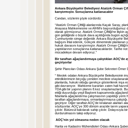
Ankara Büyükşehir Belediyesi Atatürk Orman Çift
karıştırmıştır. Sonuçlarına katlanacaktır
Candan, sözlerini şöyle sürdürdü:
“Atatürk Orman Çiftliği alanlarında Kaçak Saray, plan
Anayasa Mahkemesine ve AİHM’e başvurduğumuz daval
olarak görmüyoruz. Atatürk Orman Çiftliği’ne ilişkin
gün geldiğinde o büyük dava açıldığında bugün açtığım
Cumhuriyetin simge değeridir. Ankara Büyükşehir Beled
bağışını ihlal ederek, Gökçek döneminde planlanan yo
hukuk davasını karıştırmıştır. Atatürk Orman Çiftliği’ni
yaptıklarının sonuçlarına katlanacaklardır. Tarihe no
mücadeleye devam ediyoruz.”
Bir taraftan ağaçlandırmaya çalıştıkları AOÇ’de a
geçiriyorlar
Şehir Plancıları Odası Ankara Şube Sekreteri Ömer D
“ Meslek odaları Ankara Büyükşehir Belediyesinin imar p
ettirdiklerimizin birçoğu yeniden mecliste onaylanarak
planlarda, hukuki olduğu gerekçe gösterilerek inşa e
gibi davranıyor. Mahkeme kararları zaten hali hazırd
YDA gibi bir yapının planını 8.kez onaylamazlardı. 
ettiği duyurduğu yeşil Başkent kapsamında ağaçlandı
fidanlarla ağaçlandırma çalışmasının yapıldığı yerin 
taraftan ağaçlandırmaya, ormanlaştırmaysa çalıştığı 
geçiriyor. Diğer taraftan AOÇ’de kiralanan alanları al
söylüyorlar. AOÇ’ye 300 dönüm arazide tarım yapara
çıkılır. Bütüncül bakılarak sahip çıkılır. Dolayısıyla b
durdurulmasını talep ediyoruz.
AOÇ’nin yol olmasına neden olacak
Harita ve Kadastro Mühendisleri Odası Ankara Şubesi