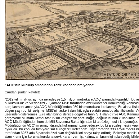
“AOÇ’nin kuruluş amacından zerre kadar anlamıyorlar”
Candan şunları kaydetti:
“2019 yılının ilk üç ayında neredeyse 1,5 milyon metrekare AOÇ alanında kopartıldı. Bu art
hukuksuzluk ve vicdansızlık. Şimdide MSB tarafından özel kuvvetler komutanlığı konuşlan
karşılanması amacıyla AOÇ Müdürlüğü'nden 250 bin metrekare kiralanmış. Bu alana ilişk
düşen şaşırtıcı bir gelişme. MSB'nin askeri alan ihtiyaçları olabilir ama bu alan ihtiyaçları 
üzerinden giderilemez. Zira alan birinci derece doğal ve tarihi SİT alanıdır ve AOÇ Kanunu
çerçevede Mustafa Kemal Atatürk'ün vasiyeti ve şartlı bağışı doğrultusunda kullanılması
AOÇ Müdürlüğünden hem de Milli Savunma Bakanlığından kira sözleşmesini isteyeceğiz
Müdürlüğünün AOÇ'nin amacı dışında kullanıma hizmet edecek bu kira sözleşmesini ya
aykırıdır. Bu konuda tüm yargısal süreçleri tüketeceğiz. Diğer taraftan 333 sayılı meclis k
tarafından 3257 ada 5 parsele özel plan değişiklikleri onayı talep edilmiş, Belediye meclisi 
alanı kısmı için koruma kuruluna sevk kararı vermiş, kalmayan kısım için plan değişiklikle