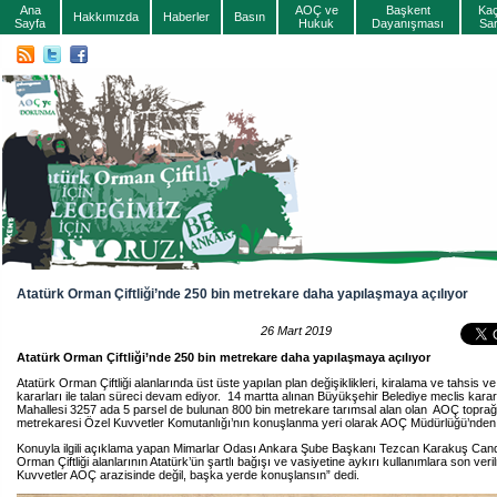
Ana
AOÇ ve
Başkent
Ka
Hakkımızda
Haberler
Basın
Sayfa
Hukuk
Dayanışması
Sa
Atatürk Orman Çiftliği’nde 250 bin metrekare daha yapılaşmaya açılıyor
26 Mart 2019
Atatürk Orman Çiftliği’nde 250 bin metrekare daha yapılaşmaya açılıyor
Atatürk Orman Çiftliği alanlarında üst üste yapılan plan değişiklikleri, kiralama ve tahsis v
kararları ile talan süreci devam ediyor. 14 martta alınan Büyükşehir Belediye meclis kararı i
Mahallesi 3257 ada 5 parsel de bulunan 800 bin metrekare tarımsal alan olan AOÇ toprağ
metrekaresi Özel Kuvvetler Komutanlığı’nın konuşlanma yeri olarak AOÇ Müdürlüğü’nden 
Konuyla ilgili açıklama yapan Mimarlar Odası Ankara Şube Başkanı Tezcan Karakuş Can
Orman Çiftliği alanlarının Atatürk’ün şartlı bağışı ve vasiyetine aykırı kullanımlara son veril
Kuvvetler AOÇ arazisinde değil, başka yerde konuşlansın” dedi.