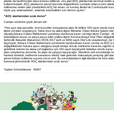
planlar da tarafımızdan dava konusu edilecek, zira alan AOÇ planlarında tarımsal üretim a
kullanımındadır. AOÇ planlarının parsel bazında değiştirilmesi suretiyle onlarca kere alanl
edilmesine neden olan yöneticilerin AOÇ'nin amacı ve kuruluş ilkeleri ile Cumhuriyetin ku
hiçbir şey anlamadıkları, anlamak istemedikleri son derece açıktır.”
“AOÇ alanlarından uzak durun”
Candan sözlerine şöyle devam etti:
‘’Yine aynı ada parselde, özel kuvvetler konuşlanma alanı ile birlikte 334 sayılı meclis kara
ilişkin yol planı onaylanıyor. Daha önce bu alana ilişkin Mimarlar Odası Ankara Şubesi ola
davada Ankara 4.İdare Mahkemesi' yürütmeyi durdurma kararı vermişti diyen Candan . A
bütünlüğünü bozan ve parça parça eden yollara ilişkin Koruma Amaçlı İmar Planı değişikli
Şehircilik Bakanlık Makamının 09.06.2017 tarih ve 6656 sayılı Olur'u ile onaylanmıştı, biz 
taşımıştık, Ankara 4.İdare Mahkemesi yürütmenin durdurulması kararı vermiş ve AOÇ'yi 
değişikliklerinin hukuka aykırı olduğunu tespit etmişti. Ancak mahkeme kararına rağmen as
getirilmek istenen bu alana yol bağlantısı için 334 sayılı büyükşehir belediye meclis kararı 
planı onaylanmış durumda, bu planı da yargıya taşıyacağız. İdarelerin asli sorumluluğu 
hareket etmektir, mahkeme kararlarını etkisiz hale getirmek maksadıyla yeniymiş gibi idar
görevi kötüye kullanma suçuna vücut verir. Bu sorumluluklarını ilgili idarelere bir kere dah
kamusal görevimizdir. AOÇ alanlarından uzak durun.”
Toplam Görüntülenme : 45907