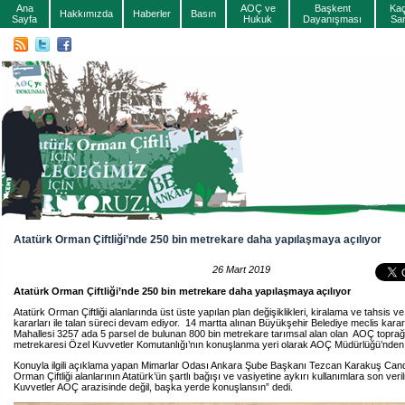
Ana
AOÇ ve
Başkent
Ka
Hakkımızda
Haberler
Basın
Sayfa
Hukuk
Dayanışması
Sa
Atatürk Orman Çiftliği’nde 250 bin metrekare daha yapılaşmaya açılıyor
26 Mart 2019
Atatürk Orman Çiftliği’nde 250 bin metrekare daha yapılaşmaya açılıyor
Atatürk Orman Çiftliği alanlarında üst üste yapılan plan değişiklikleri, kiralama ve tahsis v
kararları ile talan süreci devam ediyor. 14 martta alınan Büyükşehir Belediye meclis kararı i
Mahallesi 3257 ada 5 parsel de bulunan 800 bin metrekare tarımsal alan olan AOÇ toprağ
metrekaresi Özel Kuvvetler Komutanlığı’nın konuşlanma yeri olarak AOÇ Müdürlüğü’nden 
Konuyla ilgili açıklama yapan Mimarlar Odası Ankara Şube Başkanı Tezcan Karakuş Can
Orman Çiftliği alanlarının Atatürk’ün şartlı bağışı ve vasiyetine aykırı kullanımlara son veril
Kuvvetler AOÇ arazisinde değil, başka yerde konuşlansın” dedi.