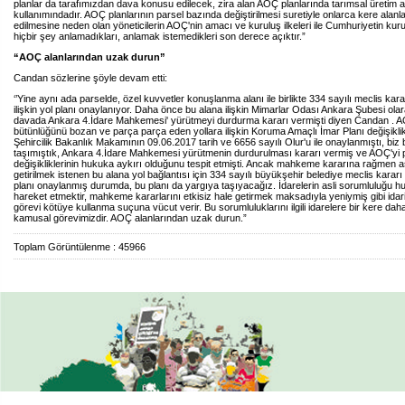
planlar da tarafımızdan dava konusu edilecek, zira alan AOÇ planlarında tarımsal üretim a
kullanımındadır. AOÇ planlarının parsel bazında değiştirilmesi suretiyle onlarca kere alanl
edilmesine neden olan yöneticilerin AOÇ'nin amacı ve kuruluş ilkeleri ile Cumhuriyetin ku
hiçbir şey anlamadıkları, anlamak istemedikleri son derece açıktır.”
“AOÇ alanlarından uzak durun”
Candan sözlerine şöyle devam etti:
‘’Yine aynı ada parselde, özel kuvvetler konuşlanma alanı ile birlikte 334 sayılı meclis kara
ilişkin yol planı onaylanıyor. Daha önce bu alana ilişkin Mimarlar Odası Ankara Şubesi ola
davada Ankara 4.İdare Mahkemesi' yürütmeyi durdurma kararı vermişti diyen Candan . A
bütünlüğünü bozan ve parça parça eden yollara ilişkin Koruma Amaçlı İmar Planı değişikli
Şehircilik Bakanlık Makamının 09.06.2017 tarih ve 6656 sayılı Olur'u ile onaylanmıştı, biz 
taşımıştık, Ankara 4.İdare Mahkemesi yürütmenin durdurulması kararı vermiş ve AOÇ'yi 
değişikliklerinin hukuka aykırı olduğunu tespit etmişti. Ancak mahkeme kararına rağmen as
getirilmek istenen bu alana yol bağlantısı için 334 sayılı büyükşehir belediye meclis kararı 
planı onaylanmış durumda, bu planı da yargıya taşıyacağız. İdarelerin asli sorumluluğu 
hareket etmektir, mahkeme kararlarını etkisiz hale getirmek maksadıyla yeniymiş gibi idar
görevi kötüye kullanma suçuna vücut verir. Bu sorumluluklarını ilgili idarelere bir kere dah
kamusal görevimizdir. AOÇ alanlarından uzak durun.”
Toplam Görüntülenme : 45966