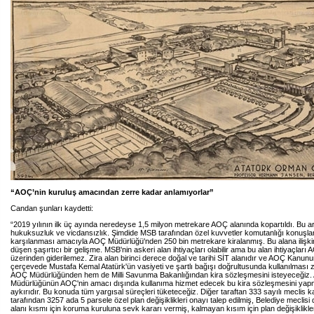
“AOÇ’nin kuruluş amacından zerre kadar anlamıyorlar”
Candan şunları kaydetti:
“2019 yılının ilk üç ayında neredeyse 1,5 milyon metrekare AOÇ alanında kopartıldı. Bu art
hukuksuzluk ve vicdansızlık. Şimdide MSB tarafından özel kuvvetler komutanlığı konuşlan
karşılanması amacıyla AOÇ Müdürlüğü'nden 250 bin metrekare kiralanmış. Bu alana ilişk
düşen şaşırtıcı bir gelişme. MSB'nin askeri alan ihtiyaçları olabilir ama bu alan ihtiyaçları 
üzerinden giderilemez. Zira alan birinci derece doğal ve tarihi SİT alanıdır ve AOÇ Kanunu
çerçevede Mustafa Kemal Atatürk'ün vasiyeti ve şartlı bağışı doğrultusunda kullanılması
AOÇ Müdürlüğünden hem de Milli Savunma Bakanlığından kira sözleşmesini isteyeceğiz
Müdürlüğünün AOÇ'nin amacı dışında kullanıma hizmet edecek bu kira sözleşmesini ya
aykırıdır. Bu konuda tüm yargısal süreçleri tüketeceğiz. Diğer taraftan 333 sayılı meclis k
tarafından 3257 ada 5 parsele özel plan değişiklikleri onayı talep edilmiş, Belediye meclisi 
alanı kısmı için koruma kuruluna sevk kararı vermiş, kalmayan kısım için plan değişiklikle