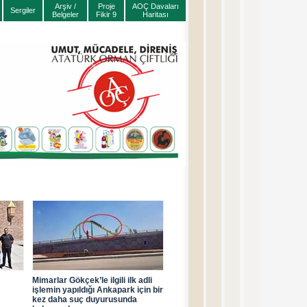
Arşiv /
Proje
AOÇ Davaları
Sergiler
Belgeler
Fikir 9
Haritası
Mimarlar Gökçek’le ilgili ilk adli
işlemin yapıldığı Ankapark için bir
kez daha suç duyurusunda