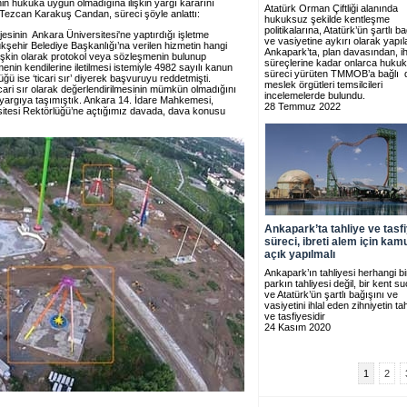
nin hukuka uygun olmadığına ilişkin yargı kararını
Atatürk Orman Çiftliği alanında
ezcan Karakuş Candan, süreci şöyle anlattı:
hukuksuz şekilde kentleşme
politikalarına, Atatürk’ün şartlı b
sinin Ankara Üniversitesi'ne yaptırdığı işletme
ve vasiyetine aykırı olarak yapıl
kşehir Belediye Başkanlığı’na verilen hizmetin hangi
Ankapark’ta, plan davasından, i
lişkin olarak protokol veya sözleşmenin bulunup
süreçlerine kadar onlarca hukuk
nin kendilerine iletilmesi istemiyle 4982 sayılı kanun
süreci yürüten TMMOB’a bağlı 
ü ise ‘ticari sır’ diyerek başvuruyu reddetmişti.
meslek örgütleri temsilcileri
ticari sır olarak değerlendirilmesinin mümkün olmadığını
incelemelerde bulundu.
yargıya taşımıştık. Ankara 14. İdare Mahkemesi,
28 Temmuz 2022
itesi Rektörlüğü’ne açtığımız davada, dava konusu
Ankapark’ta tahliye ve tasf
süreci, ibreti alem için ka
açık yapılmalı
Ankapark’ın tahliyesi herhangi bi
parkın tahliyesi değil, bir kent 
ve Atatürk’ün şartlı bağışını ve
vasiyetini ihlal eden zihniyetin tah
ve tasfiyesidir
24 Kasım 2020
1
2