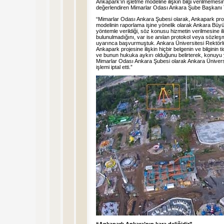
Ankapark’ın işletme modeline ilişkin bilgi verilmemesi
değerlendiren Mimarlar Odası Ankara Şube Başkanı T
“Mimarlar Odası Ankara Şubesi olarak, Ankapark proje
modelinin raporlama işine yönelik olarak Ankara Büyü
yöntemle verildiği, söz konusu hizmetin verilmesine i
bulunulmadığını, var ise anılan protokol veya sözleşme
uyarınca başvurmuştuk. Ankara Üniversitesi Rektörlüğ
Ankapark projesine ilişkin hiçbir belgenin ve bilginin 
ve bunun hukuka aykırı olduğunu belirterek, konuyu 
Mimarlar Odası Ankara Şubesi olarak Ankara Ünivers
işlemi iptal etti.”