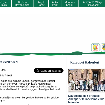
AOÇ ve
Başkent
Kaçak
Anka
Marmara
AOÇ ABD Çiftliği
Hukuk
Dayanışması
Saray
Park
Köşkü
Olmayacak
eceksiniz” dedi
Kategori Haberleri
t 2019
siniz” dedi
 adına bilgi edinme kanunu çerçevesinde yaptığı
sine izin vermiyor. Ankara 14 İdare Mahkemesi,
in hangi yöntemle yapıldığı ve protokolü sorgulama
ebin reddedilmesinin hukuka uygun olmadığını belirterek,
Davacı meslek örgütleri
lı bağışına aykırı bir şekilde, hukuksuz bir şekilde
Ankapark’ta incelemelerde
ıyor.
bulundu