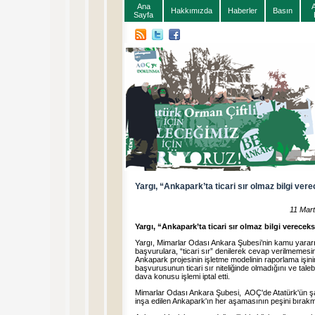
Ana
Hakkımızda
Haberler
Basın
Sayfa
Yargı, “Ankapark’ta ticari sır olmaz bilgi ver
11 Mar
Yargı, “Ankapark’ta ticari sır olmaz bilgi verecek
Yargı, Mimarlar Odası Ankara Şubesi’nin kamu yararı
başvurulara, “ticari sır” denilerek cevap verilmeme
Ankapark projesinin işletme modelinin raporlama işin
başvurusunun ticari sır niteliğinde olmadığını ve tal
dava konusu işlemi iptal etti.
Mimarlar Odası Ankara Şubesi, AOÇ'de Atatürk'ün şart
inşa edilen Ankapark'ın her aşamasının peşini bırakm