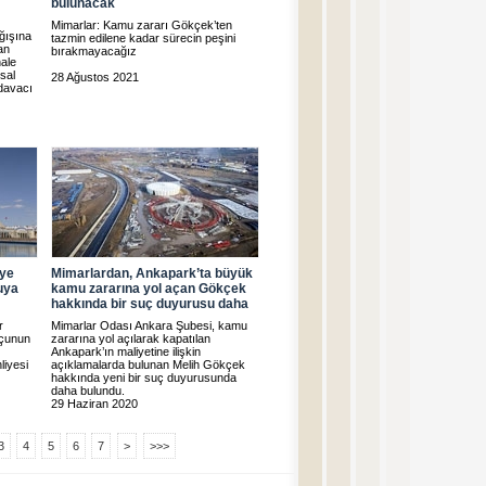
bulunacak
Mimarlar: Kamu zararı Gökçek’ten
ağışına
tazmin edilene kadar sürecin peşini
an
bırakmayacağız
hale
sal
28 Ağustos 2021
davacı
iye
Mimarlardan, Ankapark’ta büyük
muya
kamu zararına yol açan Gökçek
hakkında bir suç duyurusu daha
r
Mimarlar Odası Ankara Şubesi, kamu
suçunun
zararına yol açılarak kapatılan
Ankapark’ın maliyetine ilişkin
liyesi
açıklamalarda bulunan Melih Gökçek
hakkında yeni bir suç duyurusunda
daha bulundu.
29 Haziran 2020
3
4
5
6
7
>
>>>