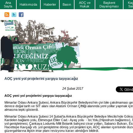
Ana
AOÇ ve
Başkent
Ka
Hakkımızda
Haberler
Basın
Sayfa
Hukuk
Dayanışması
Sa
AOÇ yeni yol projelerini yargıya taşıyacağız
24 Şubat 2017
AOÇ yeni yol projelerini yargıya taşıyacağız
Mimarlar Odası Ankara Şubesi, Ankara Büyükşehir Belediyesi’nin çivi bile çakılmaması ger
derece doğal tarih ve SİT alanı olan Atatürk Orman Çiftliği alanında yeni yollar yapmak içi
almasına tepki gösterdi.
Mimarlar Odası Ankara Şubesi 14 Şubat’ta Ankara Büyükşehir Belediye Meclisi’nde Göks
Kardelen bağlantı yolu, Etimesgut Etiler Cad.- Ayaş yolu - İst.Yolu,(Hipodrum bağlantısı),
yol genişletmesi, Çankaya Lodumlu Milli Botanik bahçesi civar yolları, Sabancı Bulvarı, Esk
Hacettepe Kavşağı vb. yol genişletme dönüş yol projeleri için, AOÇ alanları içerisinde düz
güzergahlarına ilişkin imar planı revizyonu kararı alındığını bildirdi.