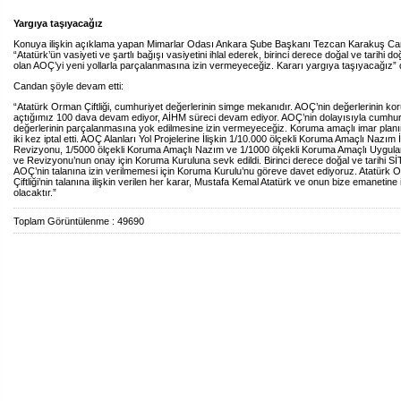
Yargıya taşıyacağız
Konuya ilişkin açıklama yapan Mimarlar Odası Ankara Şube Başkanı Tezcan Karakuş Ca
“Atatürk’ün vasiyeti ve şartlı bağışı vasiyetini ihlal ederek, birinci derece doğal ve tarihi do
olan AOÇ’yi yeni yollarla parçalanmasına izin vermeyeceğiz. Kararı yargıya taşıyacağız” 
Candan şöyle devam etti:
“Atatürk Orman Çiftliği, cumhuriyet değerlerinin simge mekanıdır. AOÇ’nin değerlerinin ko
açtığımız 100 dava devam ediyor, AİHM süreci devam ediyor. AOÇ’nin dolayısıyla cumhur
değerlerinin parçalanmasına yok edilmesine izin vermeyeceğiz. Koruma amaçlı imar pl
iki kez iptal etti. AOÇ Alanları Yol Projelerine İlişkin 1/10.000 ölçekli Koruma Amaçlı Nazım 
Revizyonu, 1/5000 ölçekli Koruma Amaçlı Nazım ve 1/1000 ölçekli Koruma Amaçlı Uygula
ve Revizyonu’nun onay için Koruma Kuruluna sevk edildi. Birinci derece doğal ve tarihi SİT
AOÇ’nin talanına izin verilmemesi için Koruma Kurulu’nu göreve davet ediyoruz. Atatürk
Çiftliği’nin talanına ilişkin verilen her karar, Mustafa Kemal Atatürk ve onun bize emanetine
olacaktır.”
Toplam Görüntülenme : 49690